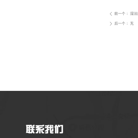
前一个：
湿法
ꄴ
后一个：
无
ꄲ