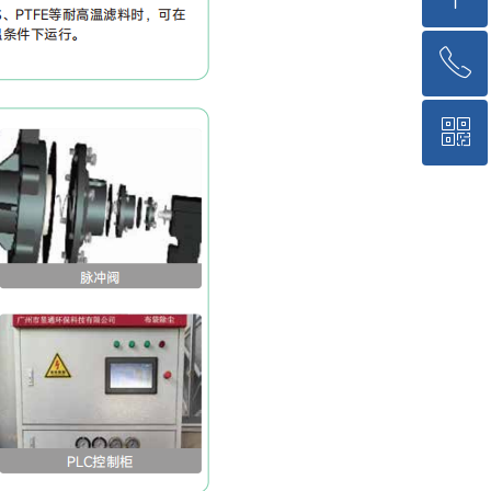
ꂅ
回到顶部
ꀥ
153-6041-8188
微信二维码