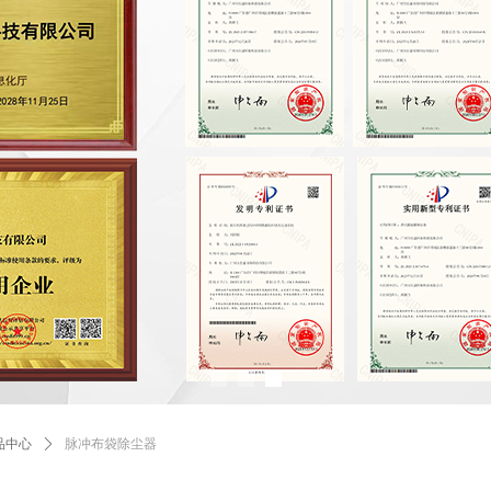
品中心
ꄲ
脉冲布袋除尘器